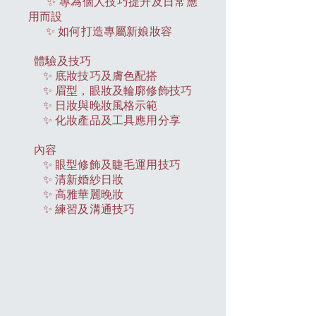
✨ 專為個人技巧提升及日常應
用而設
✨ 如何打造專屬新娘妝容
體驗及技巧
✨ 底妝技巧及膚色配搭
✨ 眉型，眼妝及輪廓修飾技巧
✨ 日妝與晚妝風格示範
✨ 化妝產品及工具應用分享
內容
✨ 眼型修飾及睫毛運用技巧
✨ 清新婚紗日妝
✨ 高雅華麗晚妝
✨ 練習及溝通技巧
新娘髮
新娘髮