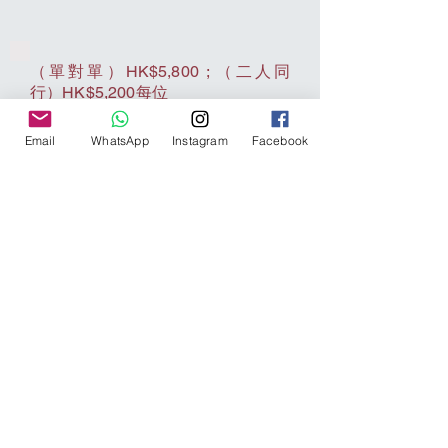
BRIDAL H
BRIDAL H
（單對單）HK$5,800 ; （二人同
行）HK$5,200每位
時間：共12小時（每天6小時，分2
天進行）
Email
WhatsApp
Instagram
Facebook
✨ 專為個人技巧提升掌撏土技巧
✨ 如何打造專屬新娘髮型設計
體驗及技巧包括：
✨ 基本髪型工具應用及使用
✨ 髪型分區及造型結構技巧
✨ 編髪及不同造型變化示範
✨ 捲髪及造型體驗
✨ 假髪及髪片運用
✨ 頭飾配搭及整體造型設計
✨ 不同新娘髮型風格示範
✨ 練習及溝通技巧